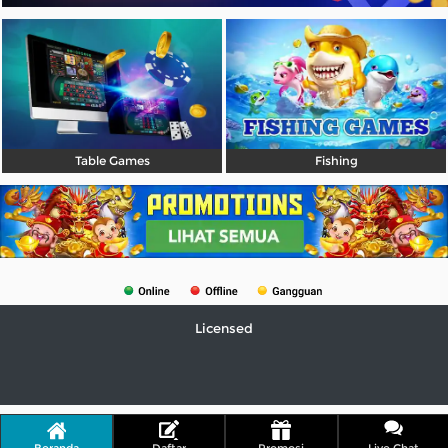
Table Games
Fishing
Licensed