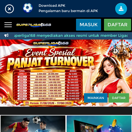
Beranda
Download APK
Pengalaman baru bermain di APK
Sports
BARU
PROMO
MASUK
DAFTAR
Live Casino
BARU
Superliga168 menyediakan akses resmi untuk member Ligaciput
Superliga168 | Akses 
IDNPoker
BARU
Slots
PROMO
IDNLIVE
BARU
Stream N Spin
Arcade
PROMO
MAINKAN
DAFTAR
Table Games
Lottery
BARU
PROMO
IDNRaffle