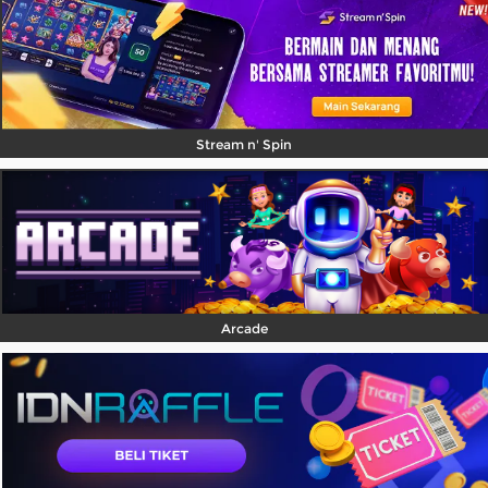
Stream n' Spin
Arcade