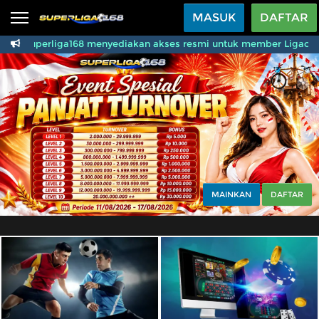
Beranda
MASUK
DAFTAR
Superliga168 menyediakan akses resmi untuk member Ligaciput
Sports
BARU
PROMO
Superliga168 | Akses 
Live Casino
BARU
IDNPoker
BARU
Slots
PROMO
IDNLIVE
BARU
Stream N Spin
MAINKAN
DAFTAR
Arcade
PROMO
Table Games
Lottery
BARU
PROMO
IDNRaffle