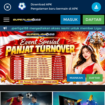
Beranda
Download APK
Pengalaman baru bermain di APK
Sports
BARU
PROMO
MASUK
DAFTAR
Live Casino
BARU
Superliga168 menyediakan akses resmi untuk member Ligaciput
Superliga168 | Akses 
IDNPoker
BARU
Slots
PROMO
IDNLIVE
BARU
Stream N Spin
Arcade
PROMO
MAINKAN
DAFTAR
Table Games
Lottery
BARU
PROMO
IDNRaffle