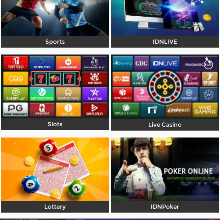
Referral
Promosi
Sports
IDNLIVE
Hubungi Kami
Live Chat
Pengaduan Customer
Pilih Bahasa:
Slots
Live Casino
MASUK
DAFTAR
&copy; Superliga168 | Akses Resmi Member
Ligaciputra. Hak Cipta Dilindungi.
Lottery
IDNPoker