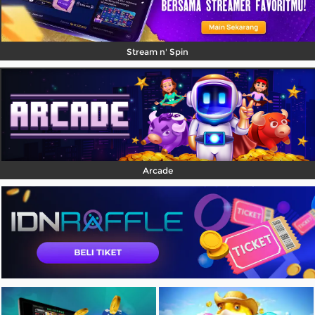
Stream n' Spin
Arcade