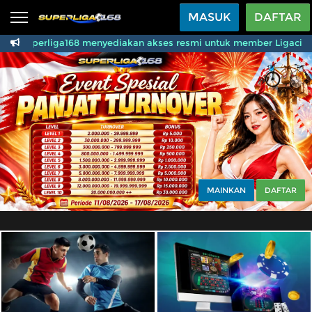
Beranda
MASUK
DAFTAR
Superliga168 menyediakan akses resmi untuk member Ligaciputr
Sports
BARU
PROMO
Superliga168 | Akses 
Live Casino
BARU
IDNPoker
BARU
Slots
PROMO
IDNLIVE
BARU
Stream N Spin
MAINKAN
DAFTAR
Arcade
PROMO
Table Games
Lottery
BARU
PROMO
IDNRaffle