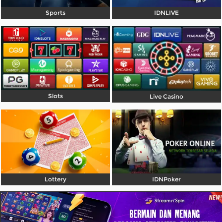
Sports
IDNLIVE
Referral
Promosi
Hubungi Kami
Live Chat
Pengaduan Customer
Slots
Live Casino
Pilih Bahasa:
MASUK
DAFTAR
Lottery
IDNPoker
&copy; Superliga168 | Akses Resmi Member
Ligaciputra. Hak Cipta Dilindungi.