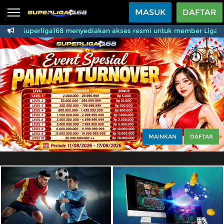
Beranda
MASUK
DAFTAR
Superliga168 menyediakan akses resmi untuk member Ligacip
Sports
BARU
PROMO
Superliga168 | Akses 
Live Casino
BARU
IDNPoker
BARU
Slots
PROMO
IDNLIVE
BARU
Stream N Spin
MAINKAN
DAFTAR
Arcade
PROMO
Table Games
Lottery
BARU
PROMO
IDNRaffle